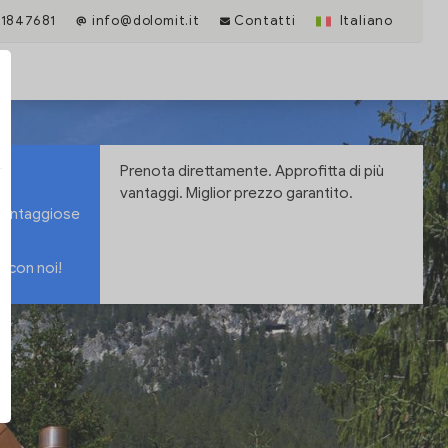
1847681
info@dolomit.it
Contatti
Italiano
Prenota direttamente. Approfitta di più
vantaggi. Miglior prezzo garantito.
 vantaggiose
e con noi!