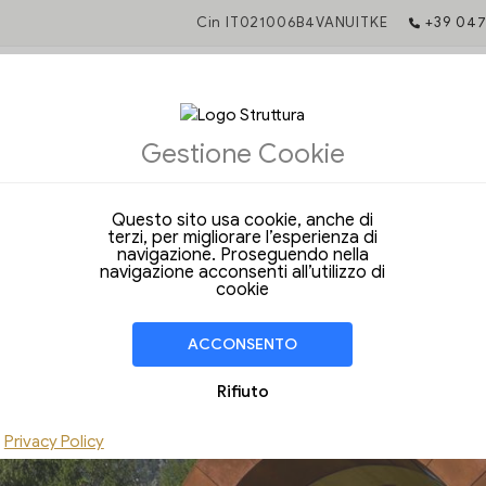
Cin IT021006B4VANUITKE
+39 047
Gestione Cookie
 tariffa garantita
Questo sito usa cookie, anche di
direttamente sul nostro sito ufficiale accedi a condizioni sempre
terzi, per migliorare l’esperienza di
navigazione. Proseguendo nella
sclusivi pensati per i nostri ospiti.
navigazione acconsenti all’utilizzo di
cookie
stre migliori offerte e i vantaggi riservati a chi prenota direttament
ACCONSENTO
Rifiuto
Privacy Policy