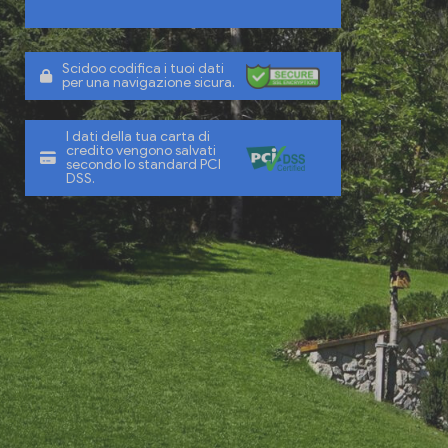
Scidoo codifica i tuoi dati
per una navigazione sicura.
I dati della tua carta di
credito vengono salvati
secondo lo standard PCI
DSS.