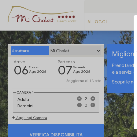
ALLOGGI
Strutture
Migliore
Arrivo
Partenza
06
07
Prenotando 
Giovedi
Venerdi
Ago 2026
Ago 2026
e a servizi e
Soggiorno di
1 Notte
Scopri le no
CAMERA
1
Adulti
Bambini
Aggiungi Camera
VERIFICA DISPONIBILITÀ